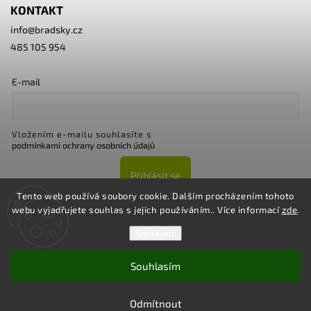
KONTAKT
info
@
bradsky.cz
485 105 954
E-mail
Vložením e-mailu souhlasíte s
podmínkami ochrany osobních údajů
Přihlásit se
Tento web používá soubory cookie. Dalším procházením tohoto
webu vyjadřujete souhlas s jejich používáním.. Více informací
zde
.
Nastavení
Souhlasím
Copyright 2026
Bradsky.cz
. Všechna práva vyhrazena.
Upravit nastavení cookies
Odmítnout
Vytvořil
Shoptet
| Design
Shoptak.cz