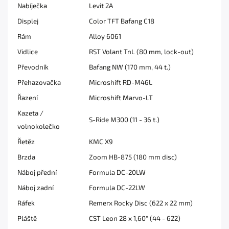
Nabíječka
Levit 2A
Displej
Color TFT Bafang C18
Rám
Alloy 6061
Vidlice
RST Volant TnL (80 mm, lock-out)
Převodník
Bafang NW (170 mm, 44 t.)
Přehazovačka
Microshift RD-M46L
Řazení
Microshift Marvo-LT
Kazeta /
S-Ride M300 (11 - 36 t.)
volnokolečko
Řetěz
KMC X9
Brzda
Zoom HB-875 (180 mm disc)
Náboj přední
Formula DC-20LW
Náboj zadní
Formula DC-22LW
Ráfek
Remerx Rocky Disc (622 x 22 mm)
Pláště
CST Leon 28 x 1,60" (44 - 622)