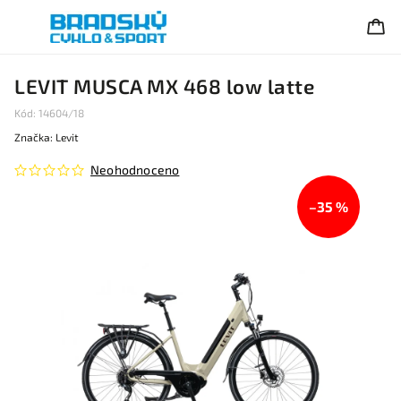
LEVIT MUSCA MX 468 low latte
Kód:
14604/18
Značka:
Levit
Neohodnoceno
–35 %