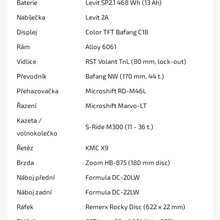
Baterie
Levit SP2.1 468 Wh (13 Ah)
Nabíječka
Levit 2A
Displej
Color TFT Bafang C18
Rám
Alloy 6061
Vidlice
RST Volant TnL (80 mm, lock-out)
Převodník
Bafang NW (170 mm, 44 t.)
Přehazovačka
Microshift RD-M46L
Řazení
Microshift Marvo-LT
Kazeta /
S-Ride M300 (11 - 36 t.)
volnokolečko
Řetěz
KMC X9
Brzda
Zoom HB-875 (180 mm disc)
Náboj přední
Formula DC-20LW
Náboj zadní
Formula DC-22LW
Ráfek
Remerx Rocky Disc (622 x 22 mm)