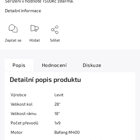
Seřízení v hodnotě 1500Kč zdarma.
Detailní informace
Zeptat se
Hlídat
Sdílet
Popis
Hodnocení
Diskuze
Detailní popis produktu
Výrobce
Levit
Velikost kol
28"
Velikost rámu
18"
Počet převodů
1x9
Motor
Bafang M400