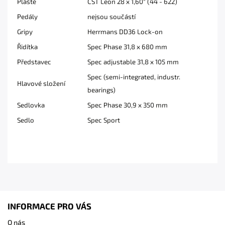
Pláště
CST Leon 28 x 1,60" (44 - 622)
Pedály
nejsou součástí
Gripy
Herrmans DD36 Lock-on
Řidítka
Spec Phase 31,8 x 680 mm
Představec
Spec adjustable 31,8 x 105 mm
Spec (semi-integrated, industr.
Hlavové složení
bearings)
Sedlovka
Spec Phase 30,9 x 350 mm
Sedlo
Spec Sport
INFORMACE PRO VÁS
O nás