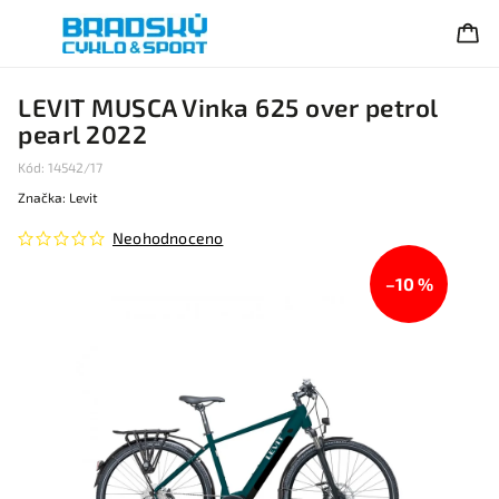
LEVIT MUSCA Vinka 625 over petrol
pearl 2022
Kód:
14542/17
Značka:
Levit
Neohodnoceno
–10 %