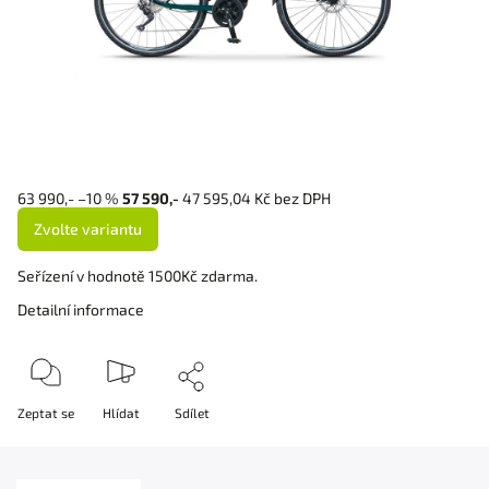
63 990,-
–10 %
57 590,-
47 595,04 Kč bez DPH
Zvolte variantu
Seřízení v hodnotě 1500Kč zdarma.
Detailní informace
Zeptat se
Hlídat
Sdílet