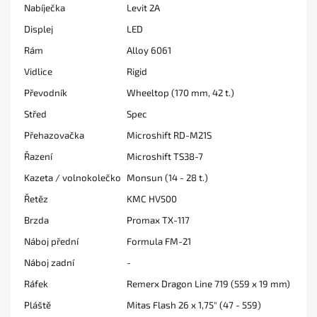
Nabíječka
Levit 2A
Displej
LED
Rám
Alloy 6061
Vidlice
Rigid
Převodník
Wheeltop (170 mm, 42 t.)
Střed
Spec
Přehazovačka
Microshift RD-M21S
Řazení
Microshift TS38-7
Kazeta / volnokolečko
Monsun (14 - 28 t.)
Řetěz
KMC HV500
Brzda
Promax TX-117
Náboj přední
Formula FM-21
Náboj zadní
-
Ráfek
Remerx Dragon Line 719 (559 x 19 mm)
Pláště
Mitas Flash 26 x 1,75" (47 - 559)