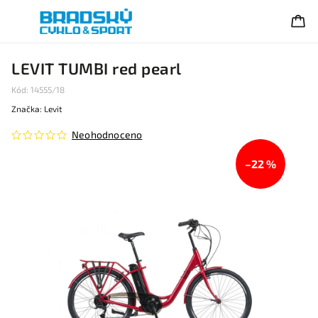
LEVIT TUMBI red pearl
Kód:
14555/18
Značka:
Levit
Neohodnoceno
–22 %