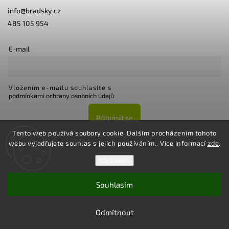
info
@
bradsky.cz
485 105 954
E-mail
Vložením e-mailu souhlasíte s
podmínkami ochrany osobních údajů
Přihlásit se
Tento web používá soubory cookie. Dalším procházením tohoto
webu vyjadřujete souhlas s jejich používáním.. Více informací
zde
.
Nastavení
Souhlasím
Copyright 2026
Bradsky.cz
. Všechna práva vyhrazena.
Upravit nastavení cookies
Odmítnout
Vytvořil
Shoptet
| Design
Shoptak.cz