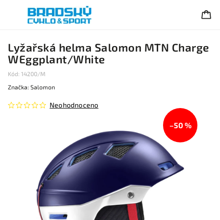
Lyžařská helma Salomon MTN Charge
WEggplant/White
Kód:
14200/M
Značka:
Salomon
Neohodnoceno
–50 %