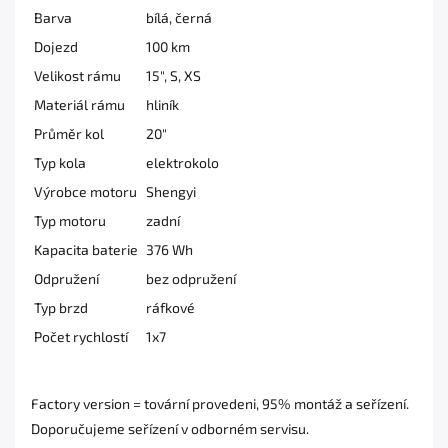
Barva
bílá, černá
Dojezd
100 km
Velikost rámu
15", S, XS
Materiál rámu
hliník
Průměr kol
20"
Typ kola
elektrokolo
Výrobce motoru
Shengyi
Typ motoru
zadní
Kapacita baterie
376 Wh
Odpružení
bez odpružení
Typ brzd
ráfkové
Počet rychlostí
1x7
Factory version = tovární provedeni, 95% montáž a seřízení.
Doporučujeme seřízení v odborném servisu.