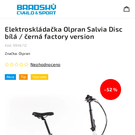
Elektroskládačka Olpran Salvia Disc
bílá / černá factory version
Kód:
9949/12
Značka:
Olpran
Neohodnoceno
Akce
Tip
Výprodej
–52 %