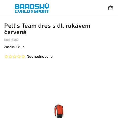
Pell's Team dres s dl. rukávem
červená
Kód:
6362
Značka:
Pell's
Neohodnoceno