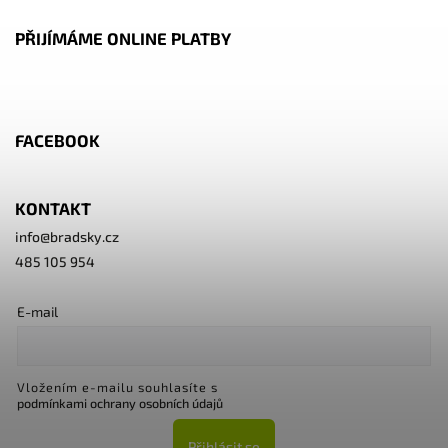
PŘIJÍMÁME ONLINE PLATBY
FACEBOOK
KONTAKT
info
@
bradsky.cz
485 105 954
E-mail
Vložením e-mailu souhlasíte s
podmínkami ochrany osobních údajů
Přihlásit se