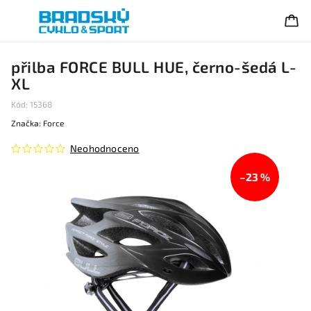
přilba FORCE BULL HUE, černo-šedá L-
XL
Kód:
15368
Značka:
Force
Neohodnoceno
–23 %