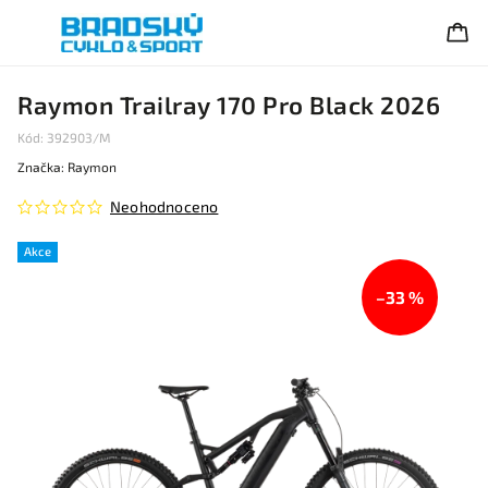
Raymon Trailray 170 Pro Black 2026
Kód:
392903/M
Značka:
Raymon
Neohodnoceno
Akce
–33 %