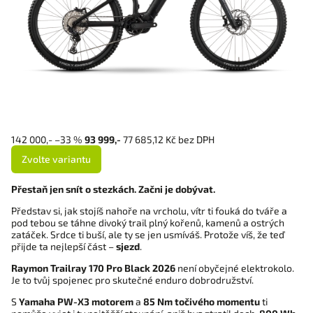
142 000,-
–33 %
93 999,-
77 685,12 Kč bez DPH
Zvolte variantu
Přestaň jen snít o stezkách. Začni je dobývat.
Představ si, jak stojíš nahoře na vrcholu, vítr ti fouká do tváře a 
pod tebou se táhne divoký trail plný kořenů, kamenů a ostrých 
zatáček. Srdce ti buší, ale ty se jen usmíváš. Protože víš, že teď 
přijde ta nejlepší část – 
sjezd
.
Raymon Trailray 170 Pro Black 2026
 není obyčejné elektrokolo. 
Je to tvůj spojenec pro skutečné enduro dobrodružství.
S 
Yamaha PW-X3 motorem
 a 
85 Nm točivého momentu
 ti 