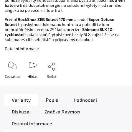
pomůže vyjet i ty nejtěžší stoupání, aniž bys ztratil dech. 
800 Wh 
baterie
 ti dá dostatek energie na celodenní výlety – od ranního 
singlíku až po večerní flow trail.
Přední 
RockShox ZEB Select 170 mm
 a zadní 
Super Deluxe 
Select
 ti poskytnou dokonalou kontrolu a pohodlí i v tom 
nejbrutálnějším terénu. 29" kola, precizní 
Shimano SLX 12-
rychlostní
 sada a silné čtyřpístkové brzdy SLX zajistí, že se na 
kole budeš cítit sebejistě a připravený na cokoli.
Detailní informace
Zeptat se
Hlídat
Sdílet
Varianty
Popis
Hodnocení
Diskuze
Značka
Raymon
Ostatní informace