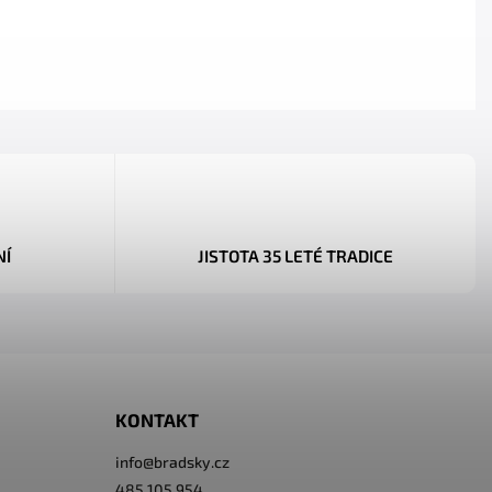
NÍ
JISTOTA 35 LETÉ TRADICE
KONTAKT
info
@
bradsky.cz
485 105 954