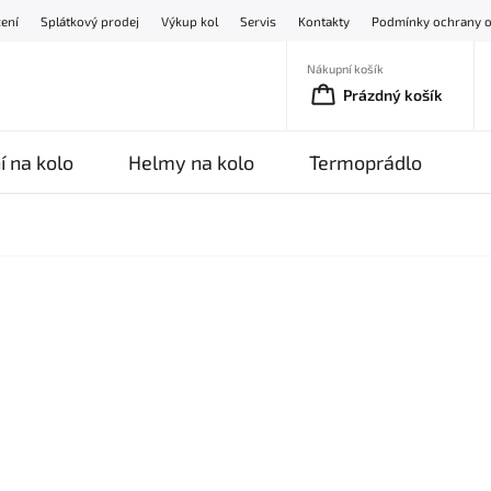
žení
Splátkový prodej
Výkup kol
Servis
Kontakty
Podmínky ochrany o
Nákupní košík
Prázdný košík
í na kolo
Helmy na kolo
Termoprádlo
O