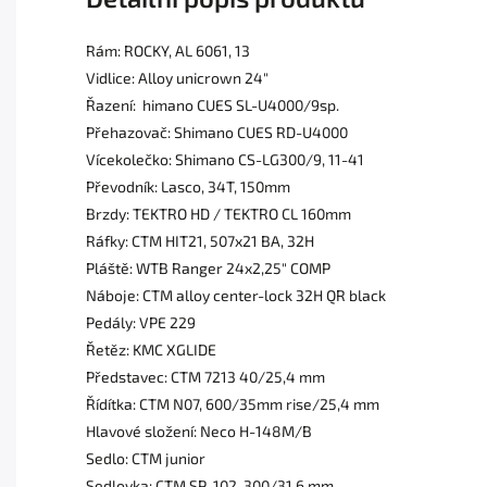
Rám: ROCKY, AL 6061, 13
Vidlice: Alloy unicrown 24"
Řazení: himano CUES SL-U4000/9sp.
Přehazovač: Shimano CUES RD-U4000
Vícekolečko: Shimano CS-LG300/9, 11-41
Převodník: Lasco, 34T, 150mm
Brzdy: TEKTRO HD / TEKTRO CL 160mm
Ráfky: CTM HIT21, 507x21 BA, 32H
Pláště: WTB Ranger 24x2,25" COMP
Náboje: CTM alloy center-lock 32H QR black
Pedály: VPE 229
Řetěz: KMC XGLIDE
Představec: CTM 7213 40/25,4 mm
Řídítka: CTM N07, 600/35mm rise/25,4 mm
Hlavové složení: Neco H-148M/B
Sedlo: CTM junior
Sedlovka: CTM SP-102, 300/31,6 mm