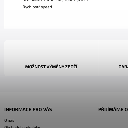
Rychlostí: speed
MOŽNOST VÝMĚNY ZBOŽÍ
GAR
INFORMACE PRO VÁS
PŘIJÍMÁME O
O nás
Obchodní podmínky