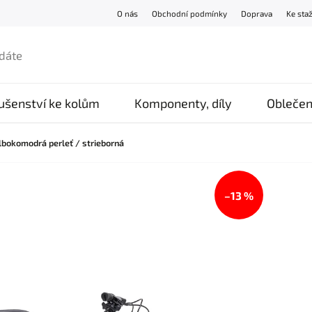
O nás
Obchodní podmínky
Doprava
Ke sta
lušenství ke kolům
Komponenty, díly
Oblečen
lbokomodrá perleť / strieborná
–13 %