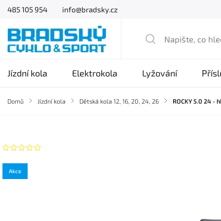
485 105 954
info@bradsky.cz
Jízdní kola
Elektrokola
Lyžování
Přís
Domů
/
Jízdní kola
/
Dětská kola 12, 16, 20, 24, 26
/
ROCKY 5.0 24 - h
Značka:
CTM
Neohodnoceno
Akce