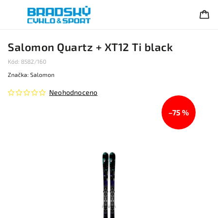
Salomon Quartz + XT12 Ti black
Kód:
8582/160
Značka:
Salomon
Neohodnoceno
–75 %