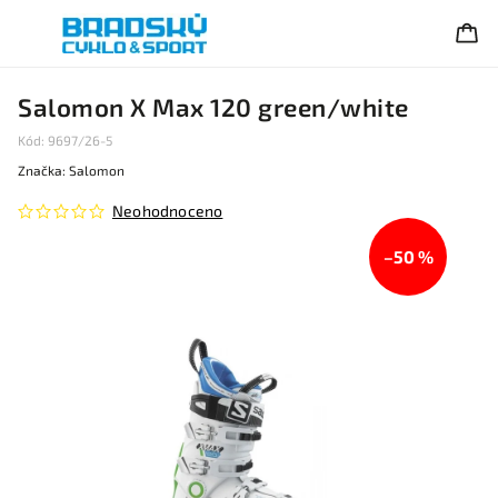
Salomon X Max 120 green/white
Kód:
9697/26-5
Značka:
Salomon
Neohodnoceno
–50 %