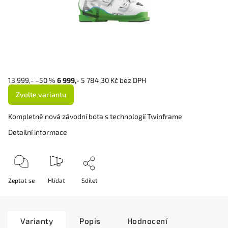
13 999,-
–50 %
6 999,-
5 784,30 Kč bez DPH
Zvolte variantu
Kompletně nová závodní bota s technologií Twinframe
Detailní informace
Zeptat se
Hlídat
Sdílet
Varianty
Popis
Hodnocení