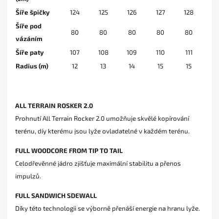
Šíře špičky
124
125
126
127
128
Šíře pod
80
80
80
80
80
vázáním
Šíře paty
107
108
109
110
111
Radius (m)
12
13
14
15
15
ALL TERRAIN ROSKER 2.0
Prohnutí All Terrain Rocker 2.0 umožňuje skvělé kopírování
terénu, díy kterému jsou lyže ovladatelné v každém terénu.
FULL WOODCORE FROM TIP TO TAIL
Celodřevěnné jádro zjišťuje maximální stabilitu a přenos
impulzů.
FULL SANDWICH SDEWALL
Díky této technologii se výborně přenáší energie na hranu lyže.