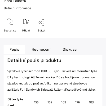
ihned k odběru
Detailní informace
Zeptat se
Hlídat
Sdílet
Popis
Hodnocení
Diskuze
Detailní popis produktu
Sjezdové lyže Salomon XDR 80 Ti jsou skvělé all mountain lyže.
Díky technologii All Terrain rocker 2.0 se hodí ja na upravenou
sjezdovku, tak do prašau. Výkon na upravené sjezdovce
zajišťuje Full Sandwich Sidewall. Lyžemají celodřevěnné jádro.
Délka lyže
155
162
169
176
183
(cm)