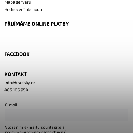
Mapa serveru
Hodnocení obchodu
PŘIJÍMÁME ONLINE PLATBY
FACEBOOK
KONTAKT
info
@
bradsky.cz
485 105 954
E-mail
Vložením e-mailu souhlasíte s
podmínkami ochrany osobních údajů