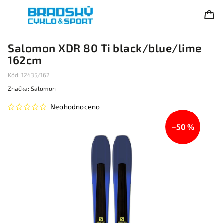
Salomon XDR 80 Ti black/blue/lime
162cm
Kód:
12435/162
Značka:
Salomon
Neohodnoceno
–50 %