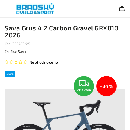
Sava Grus 4.2 Carbon Gravel GRX810
2026
Kód:
392783/XS
Značka:
Sava
Neohodnoceno
Akce
–34 %
ZDARMA