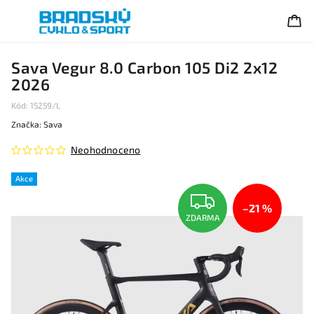
Sava Vegur 8.0 Carbon 105 Di2 2x12
2026
Kód:
15259/L
Značka:
Sava
Neohodnoceno
Akce
–21 %
ZDARMA