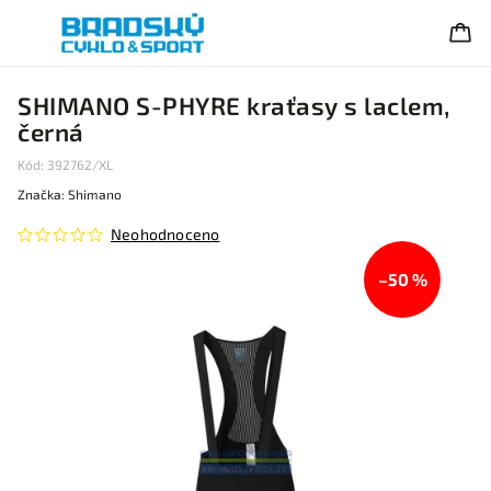
SHIMANO S-PHYRE kraťasy s laclem,
černá
Kód:
392762/XL
Značka:
Shimano
Neohodnoceno
–50 %