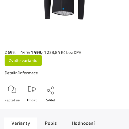
2 699,-
–44 %
1 499,-
1 238,84 Kč bez DPH
Zvolte variantu
Detailní informace
Zeptat se
Hlídat
Sdílet
Varianty
Popis
Hodnocení