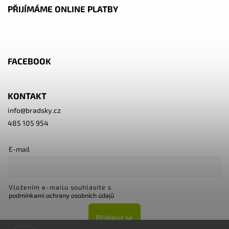
PŘIJÍMÁME ONLINE PLATBY
FACEBOOK
KONTAKT
info
@
bradsky.cz
485 105 954
E-mail
Vložením e-mailu souhlasíte s
podmínkami ochrany osobních údajů
Přihlásit se