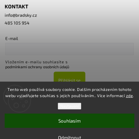
KONTAKT
info
@
bradsky.cz
485 105 954
E-mail
Vložením e-mailu souhlasíte s
podmínkami ochrany osobních údajů
Přihlásit se
Tento web používá soubory cookie. Dalším procházením tohoto
webu vyjadřujete souhlas s jejich používáním.. Více informací
zde
.
Nastavení
Souhlasím
Copyright 2026
Bradsky.cz
. Všechna práva vyhrazena.
Upravit nastavení cookies
Odmítnout