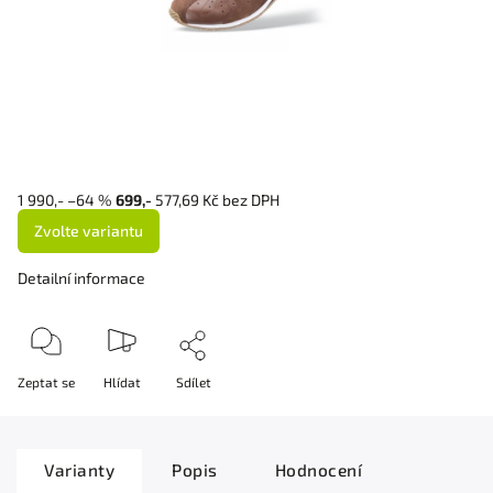
1 990,-
–64 %
699,-
577,69 Kč bez DPH
Zvolte variantu
Detailní informace
Zeptat se
Hlídat
Sdílet
Varianty
Popis
Hodnocení