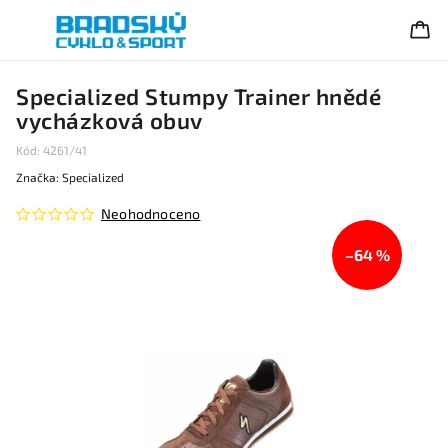
Specialized Stumpy Trainer hnědé
vycházková obuv
Kód:
4261/41
Značka:
Specialized
Neohodnoceno
–64 %