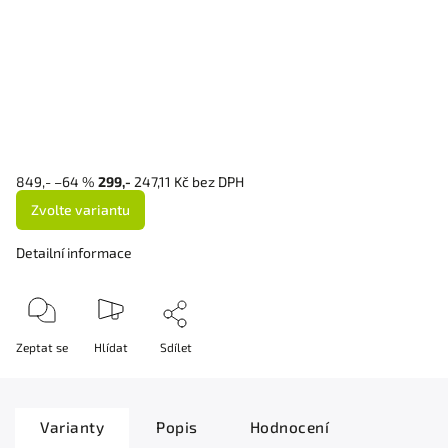
849,-
–64 %
299,-
247,11 Kč bez DPH
Zvolte variantu
Detailní informace
Zeptat se
Hlídat
Sdílet
Varianty
Popis
Hodnocení