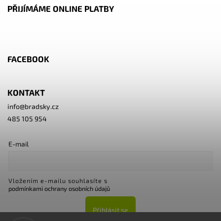
PŘIJÍMÁME ONLINE PLATBY
FACEBOOK
KONTAKT
info
@
bradsky.cz
485 105 954
E-mail
Vložením e-mailu souhlasíte s
podmínkami ochrany osobních údajů
Přihlásit se