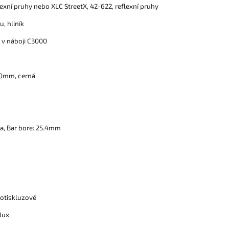
lexní pruhy nebo XLC StreetX, 42-622, reflexní pruhy
u, hliník
v náboji C3000
0mm, cerná
ka, Bar bore: 25.4mm
rotiskluzové
lux