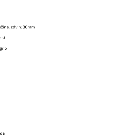
užina, zdvih: 30mm
ost
grip
zda