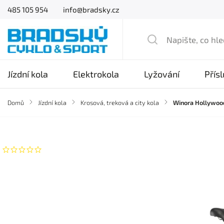
485 105 954
info@bradsky.cz
Jízdní kola
Elektrokola
Lyžování
Přís
Domů
/
Jízdní kola
/
Krosová, treková a city kola
/
Winora Hollywood
Značka:
Winora
Neohodnoceno