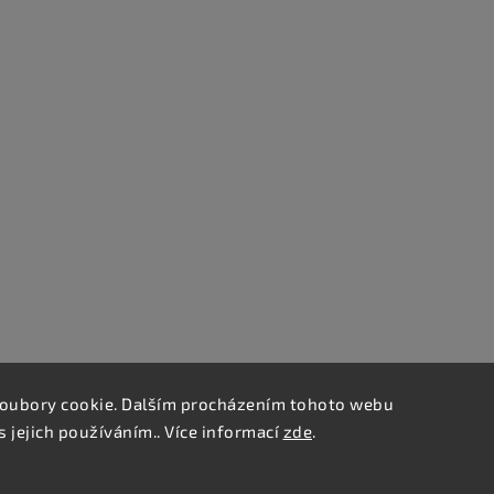
oubory cookie. Dalším procházením tohoto webu
s jejich používáním.. Více informací
zde
.
Copyright 2026
Bradsky.cz
. Všechna práva vyhrazena.