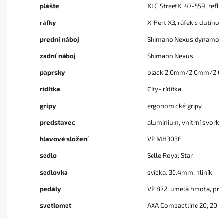
plášte
XLC StreetX, 47-559, ref
ráfky
X-Pert X3, ráfek s dutino
prední náboj
Shimano Nexus dynamo 
zadní náboj
Shimano Nexus
paprsky
black 2.0mm/2.0mm/2.
rídítka
City- rídítka
gripy
ergonomické gripy
predstavec
aluminium, vnitrní svor
hlavové složení
VP MH308E
sedlo
Selle Royal Star
sedlovka
svícka, 30.4mm, hliník
pedály
VP 872, umelá hmota, p
svetlomet
AXA Compactline 20, 20 