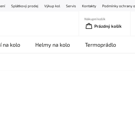
žení
Splátkový prodej
Výkup kol
Servis
Kontakty
Podmínky ochrany o
Nákupní košík
Prázdný košík
í na kolo
Helmy na kolo
Termoprádlo
O