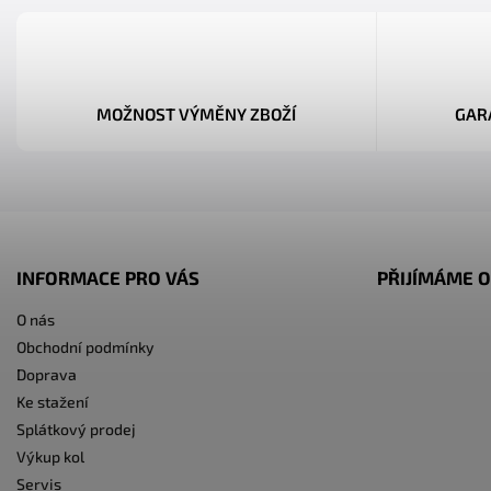
MOŽNOST VÝMĚNY ZBOŽÍ
GAR
INFORMACE PRO VÁS
PŘIJÍMÁME O
O nás
Obchodní podmínky
Doprava
Ke stažení
Splátkový prodej
Výkup kol
Servis