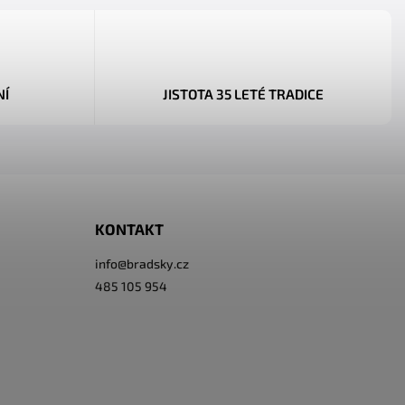
NÍ
JISTOTA 35 LETÉ TRADICE
KONTAKT
info
@
bradsky.cz
485 105 954