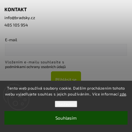
KONTAKT
info
@
bradsky.cz
485 105 954
E-mail
Vložením e-mailu souhlasíte s
podmínkami ochrany osobních údajů
Přihlásit se
Tento web používá soubory cookie. Dalším procházením tohoto
webu vyjadřujete souhlas s jejich používáním.. Více informací
zde
.
Nastavení
Souhlasím
Copyright 2026
Bradsky.cz
. Všechna práva vyhrazena.
Upravit nastavení cookies