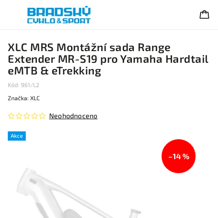
XLC MRS Montážní sada Range
Extender MR-S19 pro Yamaha Hardtail
eMTB & eTrekking
Kód:
961/L2
Značka:
XLC
Neohodnoceno
Akce
–14 %