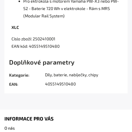
Pro ektrokola s motorem Yamaha PW-X3 nebo PW-
S2 - Baterie 720 Wh v elektrokole - Rám s MRS
(Modular Rail System)
XLC
Císlo zboží: 2502410001
EAN kód: 4055149510480
Doplňkové parametry
Díly, baterie, nabíječky, chipy
Kategorie
:
4055149510480
EAN
:
INFORMACE PRO VÁS
O nás