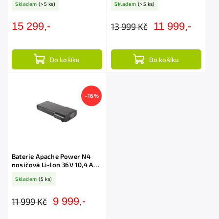
Skladem
(>5 ks)
Skladem
(>5 ks)
15 299,-
11 999,-
13 999 Kč
Do košíku
Do košíku
–16 %
Baterie Apache Power N4
nosičová Li-Ion 36V 10,4 Ah
(články Samsung)
Skladem
(5 ks)
9 999,-
11 999 Kč