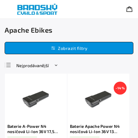
Apache Ebikes
Nejprodávanější
Nejlevnější
Nejdražší
–14 %
Abecedně
Baterie A-Power N4
Baterie Apache Power N4
nosičová Li-Ion 36V 17,5
nosičová Li-Ion 36V 13
Ah/630 Wh
Ah/468 Wh