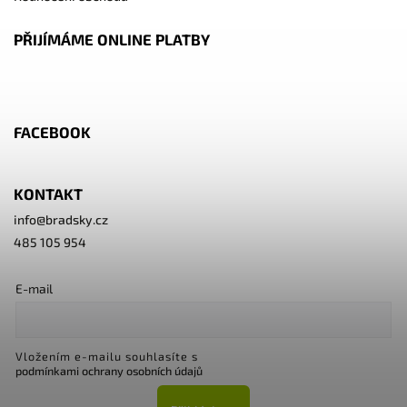
PŘIJÍMÁME ONLINE PLATBY
FACEBOOK
KONTAKT
info
@
bradsky.cz
485 105 954
E-mail
Vložením e-mailu souhlasíte s
podmínkami ochrany osobních údajů