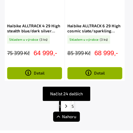
Haibike ALLTRACK 4 29 High
Haibike ALLTRACK 6 29 High
stealth blue/dark silver
cosmic slate/sparkling
2026
black 2026
Skladem u výrobce
(3 ks)
Skladem u výrobce
(3 ks)
64 999,-
68 999,-
75 399 Kč
85 399 Kč
Detail
Detail
Načíst 24 dalších
1
5
Nahoru