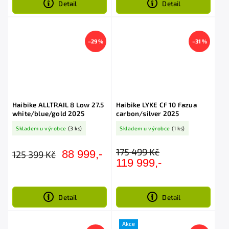
Detail
Detail
–29 %
–31 %
Haibike ALLTRAIL 8 Low 27.5
Haibike LYKE CF 10 Fazua
white/blue/gold 2025
carbon/silver 2025
Skladem u výrobce
(3 ks)
Skladem u výrobce
(1 ks)
175 499 Kč
88 999,-
125 399 Kč
119 999,-
Detail
Detail
Akce