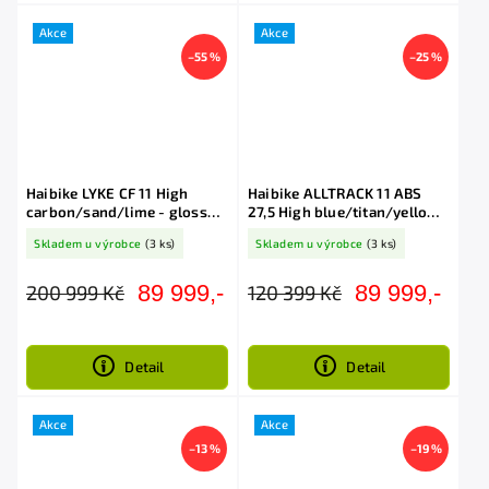
Akce
Akce
–55 %
–25 %
Haibike LYKE CF 11 High
Haibike ALLTRACK 11 ABS
carbon/sand/lime - gloss
27,5 High blue/titan/yellow
2026
2026
Skladem u výrobce
(3 ks)
Skladem u výrobce
(3 ks)
89 999,-
89 999,-
200 999 Kč
120 399 Kč
Detail
Detail
Akce
Akce
–13 %
–19 %