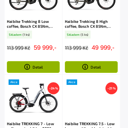
Haibike Trekking 8 Low
Haibike Trekking 8 High
coffee, Bosch CX 85Nm,
coffee, Bosch CX 85Nm,
750Wh
750Wh
Skladem
(1 ks)
Skladem
(5 ks)
59 999,-
49 999,-
113 999 Kč
113 999 Kč
Detail
Detail
Akce
Akce
–24 %
–21 %
Haibike TREKKING 7 - Low
Haibike TREKKING 7.5 - Low