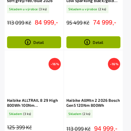
soft grey/red/blue 2026
Low sparkling black/gold
2026
Skladem u výrobce
(3 ks)
Skladem u výrobce
(2 ks)
84 999,-
74 999,-
113 099 Kč
95 499 Kč
Detail
Detail
–16 %
–16 %
Haibike ALLTRAIL 8 29 High
Haibike AllMtn 2 2026 Bosch
800Wh 100Nm
Gen5 120Nm 800Wh
white/blue/gold 2026
Skladem
(3 ks)
Skladem
(2 ks)
125 399 Kč
94 999,-
113 099 Kč