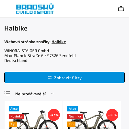
Haibike
Webová stránka značky:
Haibike
WINORA-STAIGER GmbH
Max-Planck-Straße 6 / 97526 Sennfeld
Deutschland
Nejprodávanější
Nejlevnější
Akce
Akce
Nejdražší
–47 %
–56 %
Novinka
Novinka
Abecedně
Tip
Tip