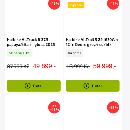
–43 %
–47 %
Výprodej
Haibike AllTrack 6 27.5
Haibike AllTrail 5 29 i630Wh
papaya/titan - gloss 2025
12-r. Deore grey/red/blk
Skladem
(1 ks)
Na dotaz
49 899,-
59 999,-
87 799 Kč
113 999 Kč
Detail
Detail
až
–38 %
–48 %