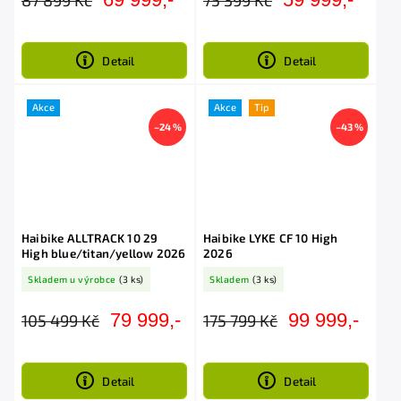
Detail
Detail
Akce
Akce
Tip
–24 %
–43 %
Haibike ALLTRACK 10 29
Haibike LYKE CF 10 High
High blue/titan/yellow 2026
2026
Skladem u výrobce
(3 ks)
Skladem
(3 ks)
79 999,-
99 999,-
105 499 Kč
175 799 Kč
Detail
Detail