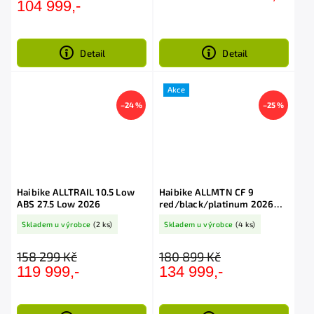
104 999,-
Detail
Detail
Akce
–24 %
–25 %
Haibike ALLTRAIL 10.5 Low
Haibike ALLMTN CF 9
ABS 27.5 Low 2026
red/black/platinum 2026
Bosch Gen5 120Nm 800Wh
Skladem u výrobce
(2 ks)
Skladem u výrobce
(4 ks)
158 299 Kč
180 899 Kč
119 999,-
134 999,-