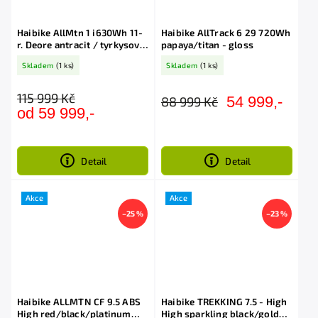
Haibike AllMtn 1 i630Wh 11-
Haibike AllTrack 6 29 720Wh
r. Deore antracit / tyrkysová
papaya/titan - gloss
akce Black Friday
Skladem
(1 ks)
Skladem
(1 ks)
115 999 Kč
54 999,-
88 999 Kč
od 59 999,-
Detail
Detail
Akce
Akce
–25 %
–23 %
Haibike ALLMTN CF 9.5 ABS
Haibike TREKKING 7.5 - High
High red/black/platinum
High sparkling black/gold