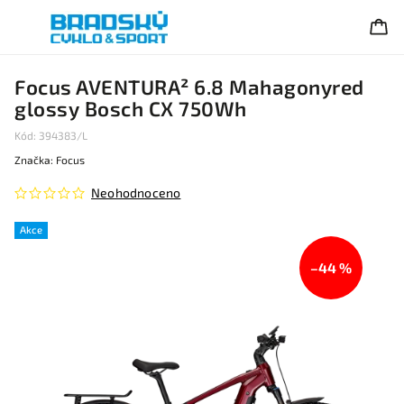
Focus AVENTURA² 6.8 Mahagonyred
glossy Bosch CX 750Wh
Kód:
394383/L
Značka:
Focus
Neohodnoceno
Akce
–44 %