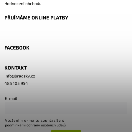
Hodnocení obchodu
PŘIJÍMÁME ONLINE PLATBY
FACEBOOK
KONTAKT
info
@
bradsky.cz
485 105 954
E-mail
Vložením e-mailu souhlasíte s
podmínkami ochrany osobních údajů