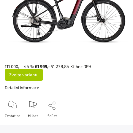
111 000,-
–44 %
61 999,-
51 238,84 Kč bez DPH
Zvolte variantu
Detailní informace
Zeptat se
Hlídat
Sdílet