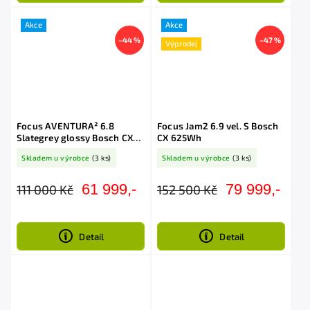
Akce
Akce
–44 %
–47 %
Výprodej
Focus AVENTURA² 6.8
Focus Jam2 6.9 vel. S Bosch
Slategrey glossy Bosch CX
CX 625Wh
750Wh
Skladem u výrobce
(3 ks)
Skladem u výrobce
(3 ks)
61 999,-
79 999,-
111 000 Kč
152 500 Kč
Detail
Detail