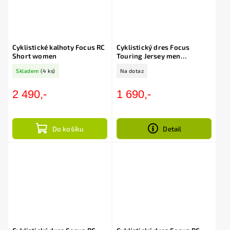
Cyklistické kalhoty Focus RC
Cyklistický dres Focus
Short women
Touring Jersey men
blc/anthracite
Skladem
(4 ks)
Na dotaz
2 490,-
1 690,-
Do košíku
Detail