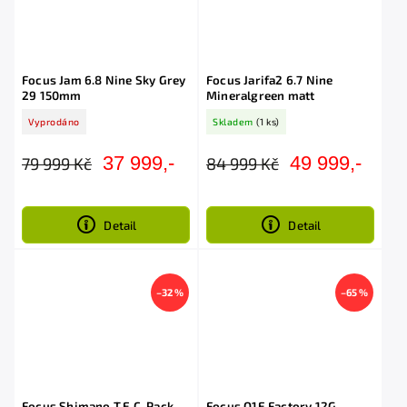
Focus Jam 6.8 Nine Sky Grey
Focus Jarifa2 6.7 Nine
29 150mm
Mineralgreen matt
Vyprodáno
Skladem
(1 ks)
37 999,-
49 999,-
79 999 Kč
84 999 Kč
Detail
Detail
–32 %
–65 %
Focus Shimano T.E.C. Pack
Focus O1E Factory 12G