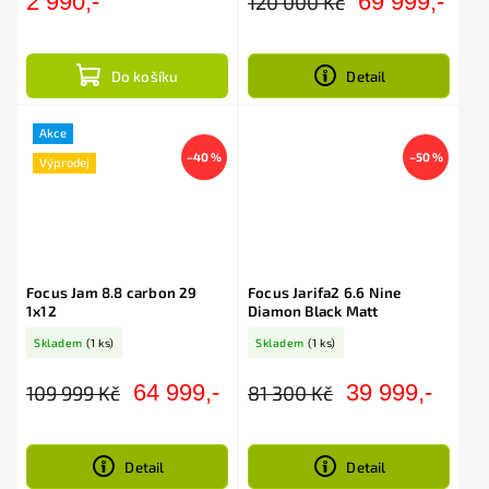
2 990,-
69 999,-
120 000 Kč
Do košíku
Detail
Akce
–40 %
–50 %
Výprodej
Focus Jam 8.8 carbon 29
Focus Jarifa2 6.6 Nine
1x12
Diamon Black Matt
Skladem
(1 ks)
Skladem
(1 ks)
64 999,-
39 999,-
109 999 Kč
81 300 Kč
Detail
Detail