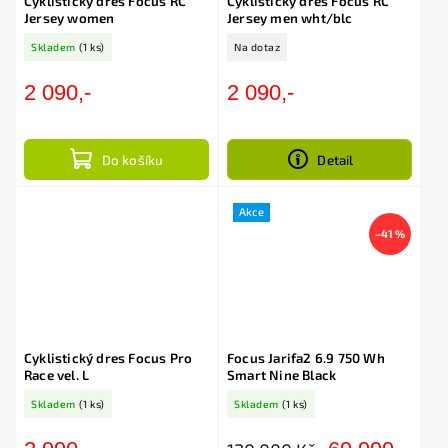
Cyklistický dres Focus RC
Cyklistický dres Focus RC
Jersey women
Jersey men wht/blc
Skladem
(1 ks)
Na dotaz
2 090,-
2 090,-
Do košíku
Detail
Akce
–41 %
Cyklistický dres Focus Pro
Focus Jarifa2 6.9 750 Wh
Race vel. L
Smart Nine Black
Skladem
(1 ks)
Skladem
(1 ks)