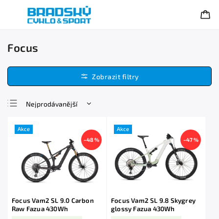
Focus
Nejprodávanější
Nejlevnější
Akce
Akce
Nejdražší
–48 %
–47 %
Abecedně
Focus Vam2 SL 9.0 Carbon
Focus Vam2 SL 9.8 Skygrey
Raw Fazua 430Wh
glossy Fazua 430Wh