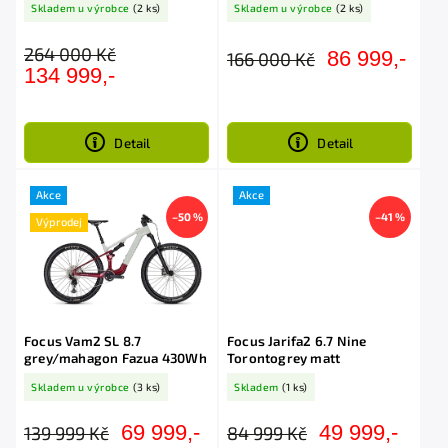
Skladem u výrobce
(2 ks)
Skladem u výrobce
(2 ks)
264 000 Kč
86 999,-
166 000 Kč
134 999,-
Detail
Detail
Akce
Akce
–50 %
–41 %
Výprodej
Focus Vam2 SL 8.7
Focus Jarifa2 6.7 Nine
grey/mahagon Fazua 430Wh
Torontogrey matt
Skladem u výrobce
(3 ks)
Skladem
(1 ks)
69 999,-
49 999,-
139 999 Kč
84 999 Kč