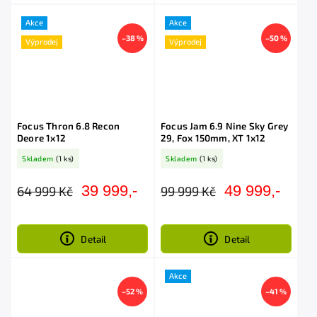
Akce
Akce
–38 %
–50 %
Výprodej
Výprodej
Focus Thron 6.8 Recon
Focus Jam 6.9 Nine Sky Grey
Deore 1x12
29, Fox 150mm, XT 1x12
Skladem
(1 ks)
Skladem
(1 ks)
39 999,-
49 999,-
64 999 Kč
99 999 Kč
Detail
Detail
Akce
–52 %
–41 %