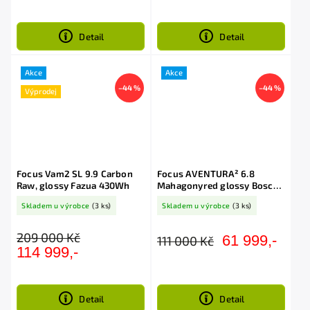
Detail
Detail
Akce
Akce
–44 %
–44 %
Výprodej
Focus Vam2 SL 9.9 Carbon
Focus AVENTURA² 6.8
Raw, glossy Fazua 430Wh
Mahagonyred glossy Bosch
CX 750Wh
Skladem u výrobce
(3 ks)
Skladem u výrobce
(3 ks)
209 000 Kč
61 999,-
111 000 Kč
114 999,-
Detail
Detail