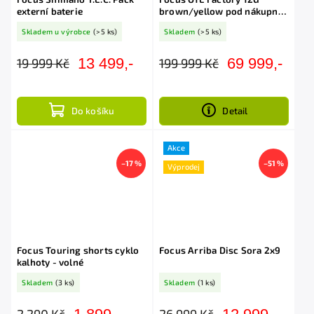
externí baterie
brown/yellow pod nákupní
cenou
Skladem u výrobce
(>5 ks)
Skladem
(>5 ks)
13 499,-
69 999,-
19 999 Kč
199 999 Kč
Do košíku
Detail
Akce
–17 %
–51 %
Výprodej
Focus Touring shorts cyklo
Focus Arriba Disc Sora 2x9
kalhoty - volné
Skladem
(3 ks)
Skladem
(1 ks)