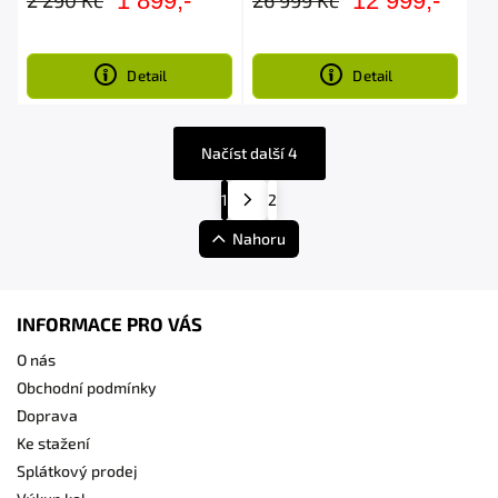
1 899,-
12 999,-
2 290 Kč
26 999 Kč
Detail
Detail
Načíst další 4
1
2
Nahoru
INFORMACE PRO VÁS
O nás
Obchodní podmínky
Doprava
Ke stažení
Splátkový prodej