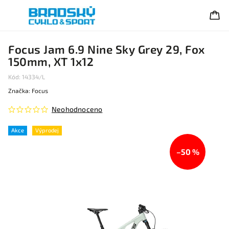
Focus Jam 6.9 Nine Sky Grey 29, Fox
150mm, XT 1x12
Kód:
14334/L
Značka:
Focus
Neohodnoceno
Akce
Výprodej
–50 %