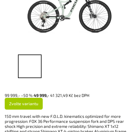
99 999,-
–50 %
49 999,-
41 321,49 Kč bez DPH
Zvolte variantu
150 mm travel with new F.O.L.D. kinematics optimized for more
progression: FOX 36 Performance suspension fork and DPS rear
shock High precision and extreme reliability: Shimano XT 1x12
shifting and strong Shimano XT 4-piston brakes Aluminium frame