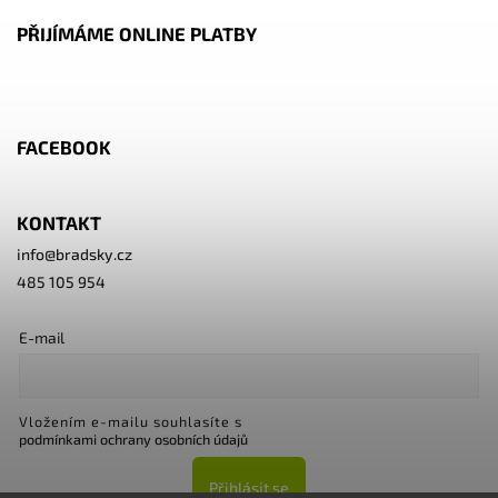
PŘIJÍMÁME ONLINE PLATBY
FACEBOOK
KONTAKT
info
@
bradsky.cz
485 105 954
E-mail
Vložením e-mailu souhlasíte s
podmínkami ochrany osobních údajů
Přihlásit se