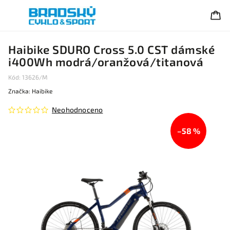
Haibike SDURO Cross 5.0 CST dámské
i400Wh modrá/oranžová/titanová
Kód:
13626/M
Značka:
Haibike
Neohodnoceno
–58 %