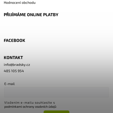
Hodnocení obchodu
PŘIJÍMÁME ONLINE PLATBY
FACEBOOK
KONTAKT
info
@
bradsky.cz
485 105 954
E-mail
Vložením e-mailu souhlasíte s
podmínkami ochrany osobních údajů