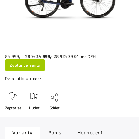
84 999,-
–58 %
34 999,-
28 924,79 Kč bez DPH
Zvolte variantu
Detailní informace
Zeptat se
Hlídat
Sdílet
Varianty
Popis
Hodnocení