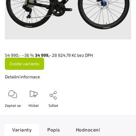
54 990,-
–36 %
34 999,-
28 924,79 Kč bez DPH
Zvolte variantu
Detailní informace
Zeptat se
Hlídat
Sdílet
Varianty
Popis
Hodnocení