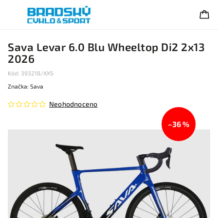
Sava Levar 6.0 Blu Wheeltop Di2 2x13
2026
Kód:
393218/XXS
Značka:
Sava
Neohodnoceno
–36 %