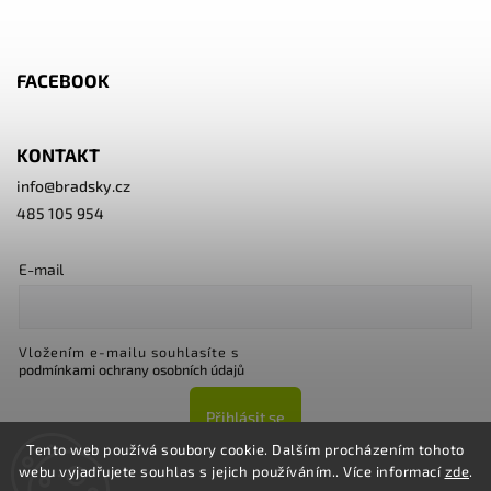
FACEBOOK
KONTAKT
info
@
bradsky.cz
485 105 954
E-mail
Vložením e-mailu souhlasíte s
podmínkami ochrany osobních údajů
Přihlásit se
Tento web používá soubory cookie. Dalším procházením tohoto
webu vyjadřujete souhlas s jejich používáním.. Více informací
zde
.