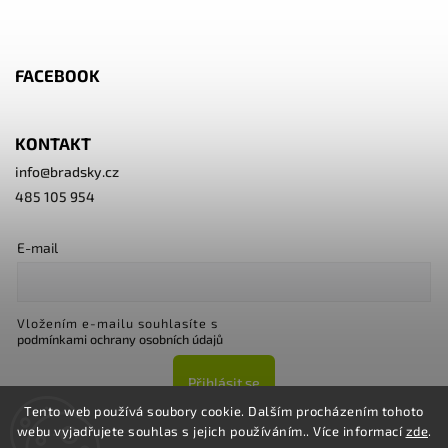
FACEBOOK
KONTAKT
info
@
bradsky.cz
485 105 954
E-mail
Vložením e-mailu souhlasíte s
podmínkami ochrany osobních údajů
Přihlásit se
Tento web používá soubory cookie. Dalším procházením tohoto
webu vyjadřujete souhlas s jejich používáním.. Více informací
zde
.