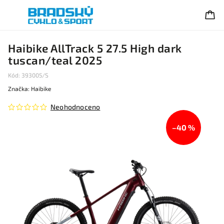
Haibike AllTrack 5 27.5 High dark
tuscan/teal 2025
Kód:
393005/S
Značka:
Haibike
Neohodnoceno
–40 %