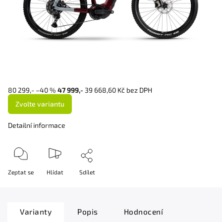
80 299,-
–40 %
47 999,-
39 668,60 Kč bez DPH
Zvolte variantu
Detailní informace
Zeptat se
Hlídat
Sdílet
Varianty
Popis
Hodnocení